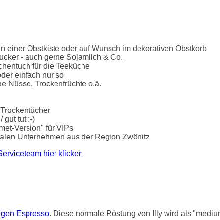
n einer Obstkiste oder auf Wunsch im dekorativen Obstkorb
ucker - auch gerne Sojamilch & Co.
chentuch für die Teeküche
der einfach nur so
he Nüsse, Trockenfrüchte o.ä.
 Trockentücher
gut tut :-)
rmet-Version" für VIPs
lokalen Unternehmen aus der Region Zwönitz
Serviceteam hier klicken
tigen Espresso
. Diese normale Röstung von Illy wird als "mediu