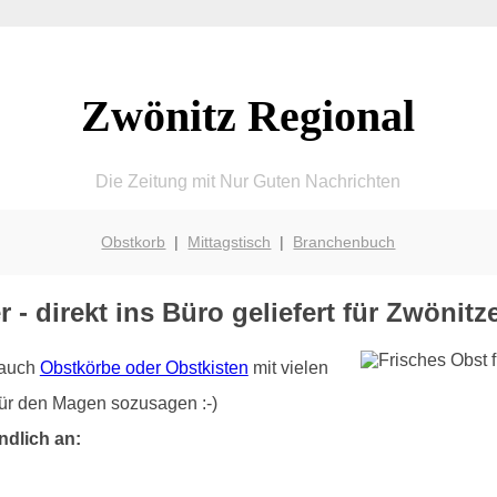
Zwönitz Regional
Die Zeitung mit Nur Guten Nachrichten
Obstkorb
|
Mittagstisch
|
Branchenbuch
r - direkt ins Büro geliefert für Zwöni
r auch
Obstkörbe oder Obstkisten
mit vielen
für den Magen sozusagen :-)
ndlich an: